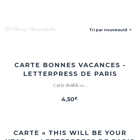
121–136 sur 136 produits
Tri par nouveauté
Ajouter
à la
wishlist
CARTE BONNES VACANCES -
LETTERPRESS DE PARIS
Carte double 11 ..
4,50
€
Ajouter
à la
wishlist
CARTE « THIS WILL BE YOUR