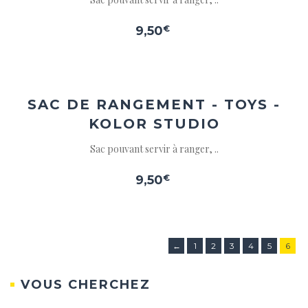
9,50
€
Ajouter
à la
wishlist
SAC DE RANGEMENT - TOYS -
KOLOR STUDIO
Sac pouvant servir à ranger, ..
9,50
€
←
1
2
3
4
5
6
VOUS CHERCHEZ