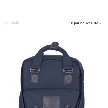
5 produits
Tri par nouveauté
Ajouter
à la
wishlist