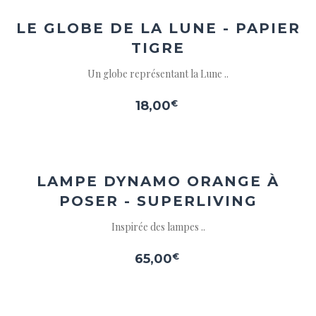
à la
wishlist
LE GLOBE DE LA LUNE - PAPIER
TIGRE
Un globe représentant la Lune ..
18,00
€
Ajouter
à la
wishlist
LAMPE DYNAMO ORANGE À
POSER - SUPERLIVING
Inspirée des lampes ..
65,00
€
Ajouter
à la
wishlist