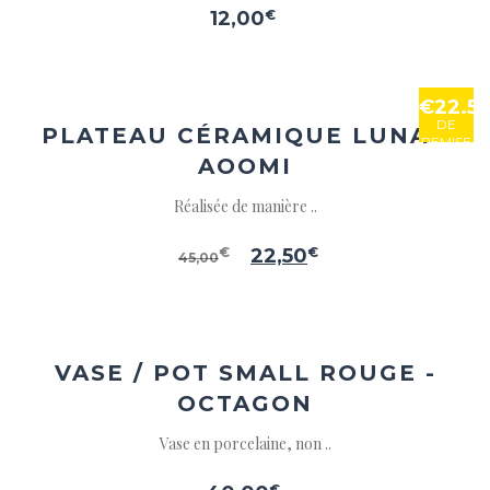
12,00
€
Ajouter
à la
wishlist
€22.5
DE
PLATEAU CÉRAMIQUE LUNA -
REMISE
AOOMI
Réalisée de manière ..
€
22,50
€
45,00
Ajouter
à la
wishlist
VASE / POT SMALL ROUGE -
OCTAGON
Vase en porcelaine, non ..
€