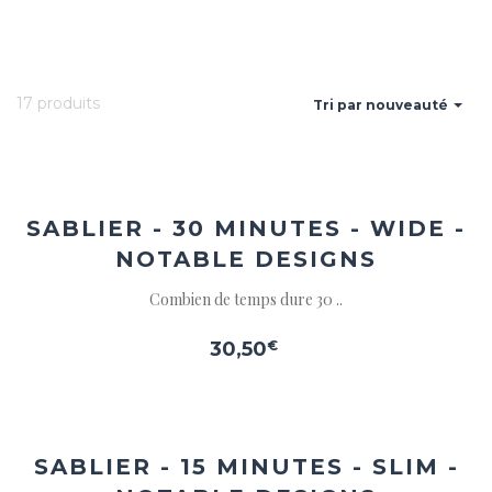
17 produits
Tri par nouveauté
Ajouter
à la
wishlist
SABLIER - 30 MINUTES - WIDE -
NOTABLE DESIGNS
Combien de temps dure 30 ..
30,50
€
Ajouter
à la
wishlist
SABLIER - 15 MINUTES - SLIM -