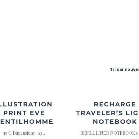
Tri par nouve
Ajouter
Ajou
à la
à l
wishlist
wishl
ILLUSTRATION
RECHARGE
PRINT EVE
TRAVELER’S LI
ENTILHOMME
NOTEBOOK
45 €. Dimensions : A3 ..
REFILL LINED NOTEBOOK 001