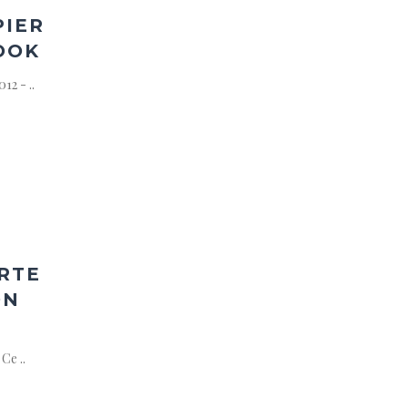
PIER
OOK
2 - ..
ter
a
ist
RTE
ON
e ..