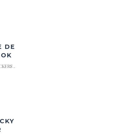
ter
a
ist
E DE
OOK
KERS ..
ter
a
ist
ICKY
R