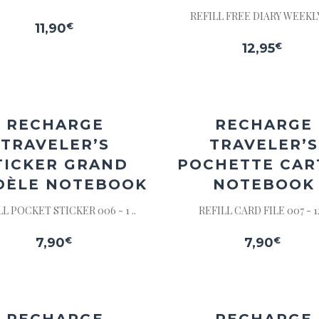
REFILL FREE DIARY WEEKLY 
11,90
€
12,95
€
Ajouter
Ajou
à la
à l
wishlist
wishl
RECHARGE
RECHARGE
TRAVELER’S
TRAVELER’S
TICKER GRAND
POCHETTE CAR
DÈLE NOTEBOOK
NOTEBOOK
LL POCKET STICKER 006 - 1 ..
REFILL CARD FILE 007 - 12
7,90
€
7,90
€
Ajouter
Ajou
à la
à l
wishlist
wishl