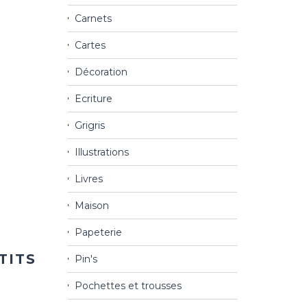
Carnets
Cartes
Décoration
Ecriture
Grigris
Illustrations
Livres
ter
a
ist
Maison
Papeterie
TITS
Pin's
Pochettes et trousses