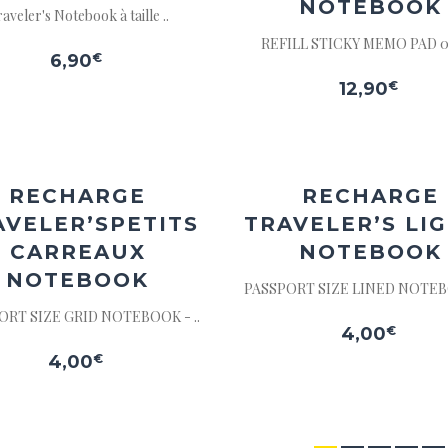
NOTEBOOK
aveler's Notebook à taille ..
REFILL STICKY MEMO PAD 022
6,90
€
12,90
€
Ajouter
Ajou
à la
à l
wishlist
wishl
RECHARGE
RECHARGE
AVELER’S
PETITS
TRAVELER’S
LI
CARREAUX
NOTEBOOK
NOTEBOOK
PASSPORT SIZE LINED NOTEBO
ORT SIZE GRID NOTEBOOK - ..
4,00
€
4,00
€