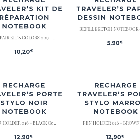
RECHARGE
RECHARGE
VELER’S KIT DE
TRAVELER’S PA
RÉPARATION
DESSIN NOTEB
NOTEBOOK
REFILL SKETCH NOTEBOOK 01
PAIR KIT 8 COLORS 009 - ..
5,90
€
10,20
€
Ajouter
Ajou
à la
à l
wishlist
wishl
RECHARGE
RECHARGE
AVELER’S PORTE
TRAVELER’S PO
STYLO NOIR
STYLO MARR
NOTEBOOK
NOTEBOOK
 HOLDER 016 - BLACK Ce ..
PEN HOLDER 016 - BROWN C
12,90
€
12,90
€