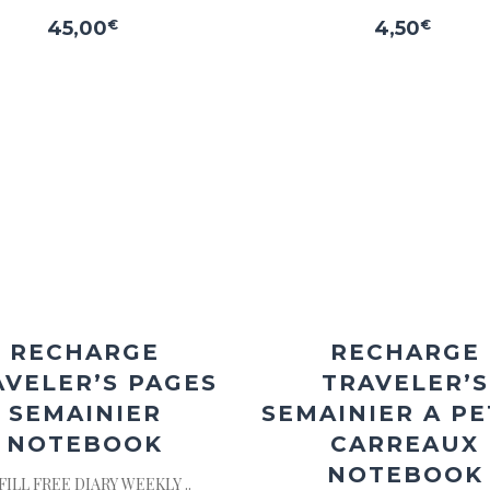
45,00
€
4,50
€
Ajouter
Ajou
à la
à l
wishlist
wishl
RECHARGE
RECHARGE
AVELER’S PAGES
TRAVELER’S
SEMAINIER
SEMAINIER A PE
NOTEBOOK
CARREAUX
NOTEBOOK
FILL FREE DIARY WEEKLY ..