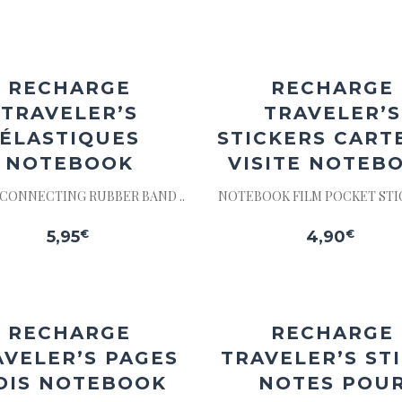
Ajouter
Ajou
à la
à l
wishlist
wishl
RECHARGE
RECHARGE
TRAVELER’S
TRAVELER’S
ÉLASTIQUES
STICKERS CART
NOTEBOOK
VISITE NOTEB
 CONNECTING RUBBER BAND ..
NOTEBOOK FILM POCKET STIC
5,95
€
4,90
€
Ajouter
Ajou
à la
à l
wishlist
wishl
RECHARGE
RECHARGE
AVELER’S
PAGES
TRAVELER’S ST
OIS NOTEBOOK
NOTES POU