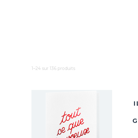
1–24 sur 136 produits
G
Ajouter
à la
wishlist