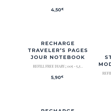
4,50
€
Ajouter
à la
wishlist
RECHARGE
TRAVELER’S PAGES
JOUR NOTEBOOK
S
MO
REFILL FREE DIARY ; 005 - 5,5 ..
REFI
5,90
€
Ajouter
à la
wishlist