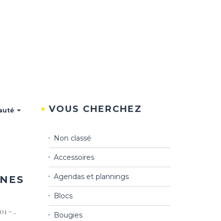
VOUS CHERCHEZ
auté
Non classé
ter
a
ist
Accessoires
Agendas et plannings
GNES
Blocs
 - ..
Bougies