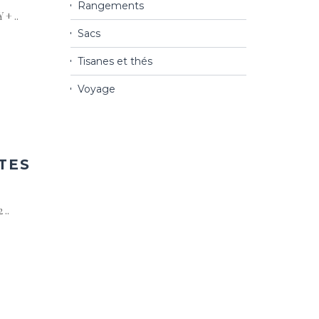
Rangements
+ ..
Sacs
Tisanes et thés
ter
Voyage
a
ist
TES
 ..
ter
a
ist