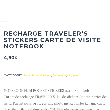
RECHARGE TRAVELER’S
STICKERS CARTE DE VISITE
NOTEBOOK
4,90
€
CATÉGORIE :
Non classé
,
Carnets
,
Papeterie
,
Voyage
.
NOTEBOOK FILM POCKET STICKERS 023 - 18 pockets
Carnet de recharge TRAVELER’S : jeu de stickers / porte-cartes de
visite. Parfait pour protéger une photo instax ou stocker une carte
de visite facilement dans votre TN. Film plastique avec une face