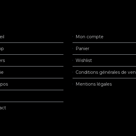
il
Mon compte
op
Panier
ers
Wishlist
ie
Conditions générales de ven
opos
Mentions légales
act