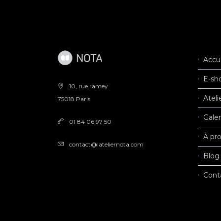
Accue
E-sh
10, rue ramey
Ateli
75018 Paris
Galer
01 84 06 97 50
À pr
contact@lateliernota.com
Blog
Cont