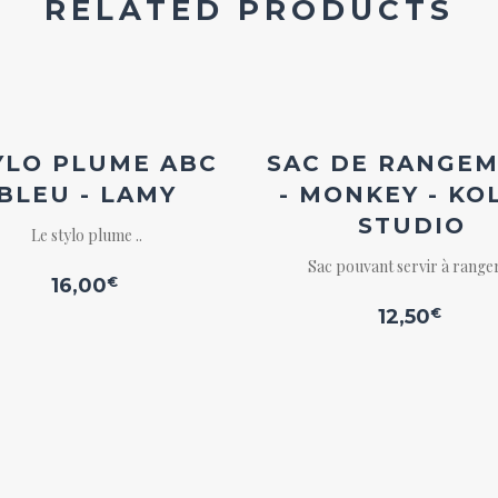
RELATED PRODUCTS
Ajouter
Ajout
à la
à la
wishlist
wishli
YLO PLUME ABC
SAC DE RANGE
BLEU - LAMY
- MONKEY - KO
STUDIO
Le stylo plume ..
Sac pouvant servir à ranger,
16,00
€
12,50
€