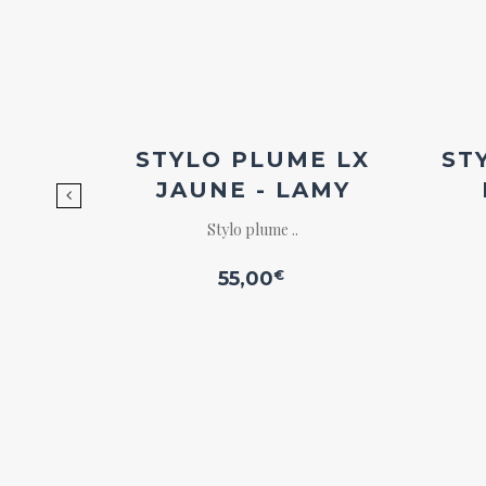
uter
Ajouter
la
à la
list
wishlist
 XÈME
STYLO PLUME LX
ST
S DE
JAUNE - LAMY
Stylo plume ..
55,00
€