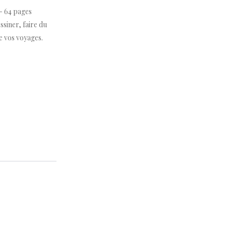
 64 pages
siner, faire du
e vos voyages.