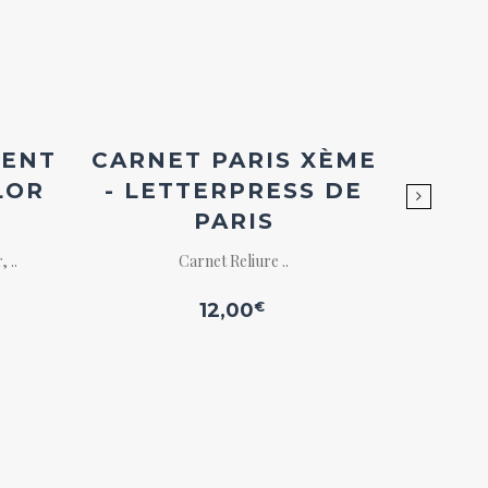
er
Ajouter
à la
st
wishlist
MENT
CARNET PARIS XÈME
STY
LOR
- LETTERPRESS DE
JA
PARIS
 ..
Carnet Reliure ..
12,00
€