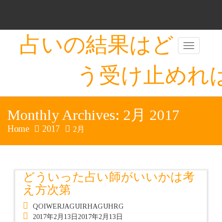
Skip
to
content
占いの結果はど
う受け止めれ
Monthly Archives: 2月 2017
Home
2017
2月
どういった占い師がいいかは考
え方次第
QOIWERJAGUIRHAGUHRG
2017年2月13日
2017年2月13日