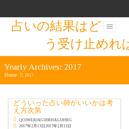
Skip
to
content
占いの結果はど
う受け止めれ
Yearly Archives: 2017
Home
2017
どういった占い師がいいかは考
え方次第
QOIWERJAGUIRHAGUHRG
2017年2月13日
2017年2月13日