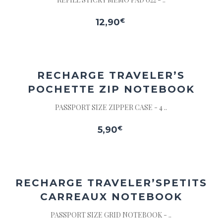
12,90
€
Ajouter
à la
wishlist
RECHARGE TRAVELER’S
POCHETTE ZIP NOTEBOOK
PASSPORT SIZE ZIPPER CASE - 4 ..
5,90
€
Ajouter
à la
wishlist
Ce
RECHARGE TRAVELER’S
PETITS
produit
CARREAUX NOTEBOOK
est
dans
PASSPORT SIZE GRID NOTEBOOK - ..
votre