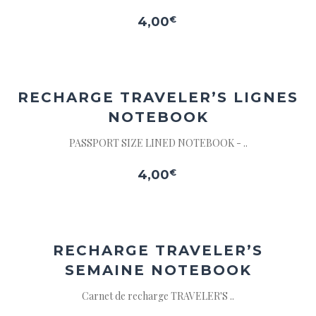
wishlist
4,00
€
Parcourir
Ajouter
la wishlist
à la
wishlist
RECHARGE TRAVELER’S
LIGNES
NOTEBOOK
PASSPORT SIZE LINED NOTEBOOK - ..
4,00
€
Ajouter
à la
wishlist
RECHARGE TRAVELER’S
SEMAINE NOTEBOOK
Carnet de recharge TRAVELER'S ..