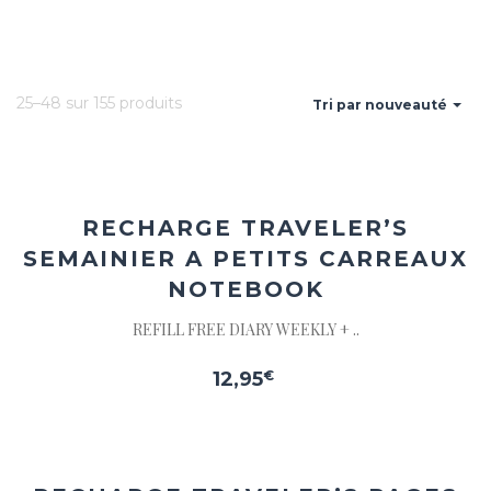
25–48 sur 155 produits
Tri par nouveauté
Ajouter
à la
wishlist
RECHARGE TRAVELER’S
SEMAINIER A PETITS CARREAUX
NOTEBOOK
REFILL FREE DIARY WEEKLY + ..
12,95
€
Ajouter
à la
wishlist