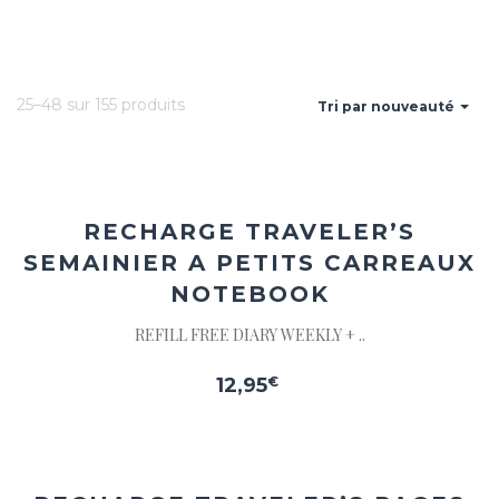
25–48 sur 155 produits
Tri par nouveauté
Ajouter
à la
wishlist
RECHARGE TRAVELER’S
SEMAINIER A PETITS CARREAUX
NOTEBOOK
REFILL FREE DIARY WEEKLY + ..
12,95
€
Ajouter
à la
wishlist