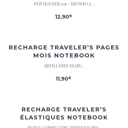
PEN HOLDER 016 - BROWN Ce ..
12,90
€
Ajouter
à la
wishlist
RECHARGE TRAVELER’S PAGES
MOIS NOTEBOOK
REFILL FREE DIARY ..
11,90
€
Ajouter
à la
wishlist
Ce
RECHARGE TRAVELER’S
produit
ÉLASTIQUES NOTEBOOK
est
dans
REFILL CONNECTING RUBBER BAND ..