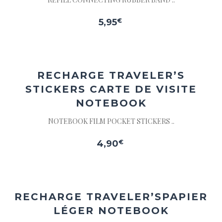
votre
wishlist
5,95
€
Parcourir
Ajouter
la wishlist
à la
wishlist
RECHARGE TRAVELER’S
STICKERS CARTE DE VISITE
NOTEBOOK
NOTEBOOK FILM POCKET STICKERS ..
4,90
€
Ajouter
à la
wishlist
RECHARGE TRAVELER’S
PAPIER
LÉGER NOTEBOOK