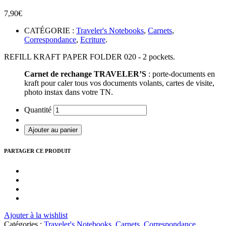
7,90
€
CATÉGORIE :
Traveler's Notebooks
,
Carnets
,
Correspondance
,
Ecriture
.
REFILL KRAFT PAPER FOLDER 020 - 2 pockets.
Carnet de rechange TRAVELER’S
: porte-documents en
kraft pour caler tous vos documents volants, cartes de visite,
photo instax dans votre TN.
Quantité
Ajouter au panier
PARTAGER CE PRODUIT
Ajouter à la wishlist
Catégories :
Traveler's Notebooks
,
Carnets
,
Correspondance
,